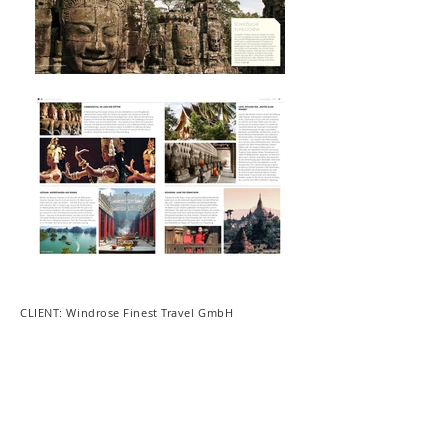
CLIENT: Windrose Finest Travel GmbH
Publishing Director: Martin Nicholas
Kunz
Managing Editor: Miriam Bischoff
Art Direction & Design: Christin Steirat
Layout & Druckvorstufe: Sophie Franke
Lektorat: Dr. Simone Bischoff
Bildredaktion: Julia Preuß, Betti Fiegle